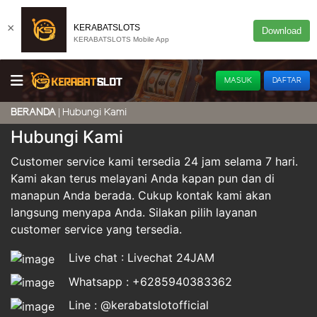
×
KERABATSLOTS
Download
KERABATSLOTS Mobile App
MASUK
DAFTAR
Hubungi Kami
BERANDA
Hubungi Kami
Customer service kami tersedia 24 jam selama 7 hari.
Kami akan terus melayani Anda kapan pun dan di
manapun Anda berada. Cukup kontak kami akan
langsung menyapa Anda. Silakan pilih layanan
customer service yang tersedia.
Live chat : Livechat 24JAM
Whatsapp : +6285940383362
Line : @kerabatslotofficial