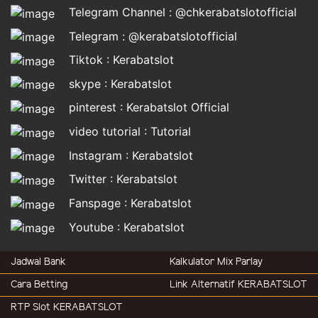
Telegram Channel : @chkerabatslotofficial
Telegram : @kerabatslotofficial
Tiktok : Kerabatslot
skype : Kerabatslot
pinterest : Kerabatslot Official
video tutorial : Tutorial
Instagram : Kerabatslot
Twitter : Kerabatslot
Fanspage : Kerabatslot
Youtube : Kerabatslot
Jadwal Bank
Kalkulator Mix Parlay
Cara Betting
Link Alternatif KERABATSLOT
RTP Slot KERABATSLOT